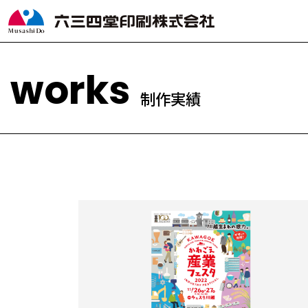
制
作
実
績