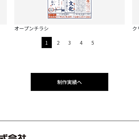
オープンチラシ
ク
1
2
3
4
5
制作実績へ