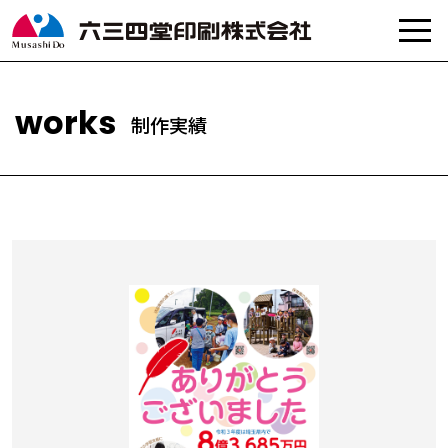
制
作
実
績