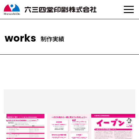
制
作
実
績